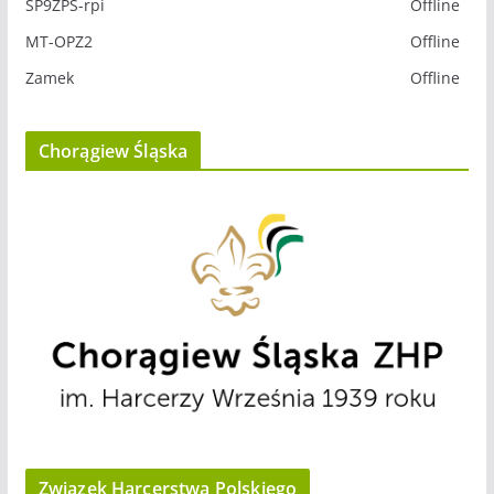
SP9ZPS-rpi
Offline
MT-OPZ2
Offline
Zamek
Offline
Chorągiew Śląska
Związek Harcerstwa Polskiego