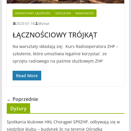
INSPEKTORAT ŁĄCZNOŚCI
SZKOLENIA
WIADOMOŚCI
2025-01-16
Michał
ŁĄCZNOŚCIOWY TRÓJKĄT
Na warsztaty składają się: Kurs Radiooperatora ZHP –
szkolenie, które umożliwia legalnie korzystać ze
sprzętu radiowego na paśmie służbowym ZHP
Read More
← Poprzednie
Dyżury
Spotkania klubowe HKŁ Chorągwi SP9ZHP, odbywają się w
siedzibie klubu – budynek 3c na terenie Ośrodka